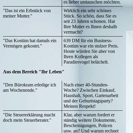
es lieber umtauschen möchten.
"Das ist ein Erbstück von
Wirklich ein sehr schönes
meiner Mutter."
Stück. So schön, dass Sie es
seit 23 Jahren schonen. Hat
Ihre Mutter es Ihnen deshalb
vermacht?
"Das Kostüm hat damals ein
639 DM für ein Business-
Vermögen gekostet."
Kostüm war ein stolzer Preis.
Heute würden Sie aber von
Ihren Kollegen als
Paradiesvogel belächelt.
Aus dem Bereich "Ihr Leben"
"Den Bürokram erledige ich
Nach einer 40-Stunden-
am Wochenende."
Woche? Zwischen Einkauf,
Haushalt, Sport, Gartenarbeit
und der Geburtstagsparty?
Meinen Respekt!
"Die Steuererklärung macht
Klar, aber warum fordert er
doch mein Steuerberater."
ständig weitere Dokumente,
Bescheinigungen, Policen
usw. an? Und warum rechnet