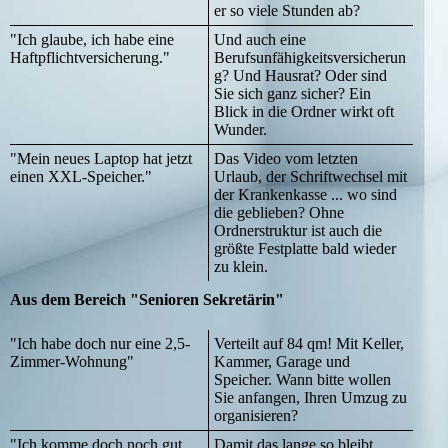
er so viele Stunden ab?
"Ich glaube, ich habe eine
Und auch eine
Haftpflichtversicherung."
Berufsunfähigkeitsversicherun
g? Und Hausrat? Oder sind
Sie sich ganz sicher? Ein
Blick in die Ordner wirkt oft
Wunder.
"Mein neues Laptop hat jetzt
Das Video vom letzten
einen XXL-Speicher."
Urlaub, der Schriftwechsel mit
der Krankenkasse ... wo sind
die geblieben? Ohne
Ordnerstruktur ist auch die
größte Festplatte bald wieder
zu klein.
Aus dem Bereich "Senioren Sekretärin"
"Ich habe doch nur eine 2,5-
Verteilt auf 84 qm! Mit Keller,
Zimmer-Wohnung"
Kammer, Garage und
Speicher. Wann bitte wollen
Sie anfangen, Ihren Umzug zu
organisieren?
"Ich komme doch noch gut
Damit das lange so bleibt,